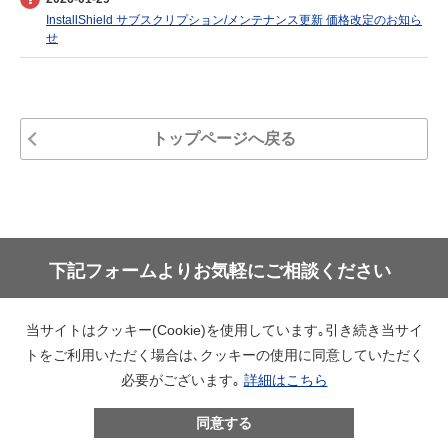
InstallShield サブスクリプション/メンテナンス更新 価格改定のお知ら
せ
トップページへ戻る
下記フォームよりお気軽にご相談ください
お問い合わせフォーム
当サイトはクッキー(Cookie)を使用しています｡引き続き当サイ
トをご利用いただく場合は､クッキーの使用に同意していただく
必要がございます｡
詳細はこちら
会社情報
利用規約
同意する
プライバシーポリシー
特定商取引法に基づく表示