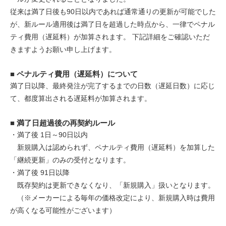
従来は満了日後も90日以内であれば通常通りの更新が可能でした
が、新ルール適用後は満了日を超過した時点から、一律でペナル
ティ費用（遅延料）が加算されます。 下記詳細をご確認いただ
きますようお願い申し上げます。
■ ペナルティ費用（遅延料）について
満了日以降、最終発注が完了するまでの日数（遅延日数）に応じ
て、都度算出される遅延料が加算されます。
■ 満了日超過後の再契約ルール
・満了後 1日～90日以内
新規購入は認められず、ペナルティ費用（遅延料）を加算した
「継続更新」のみの受付となります。
・満了後 91日以降
既存契約は更新できなくなり、「新規購入」扱いとなります。
（※メーカーによる毎年の価格改定により、新規購入時は費用
が高くなる可能性がございます）